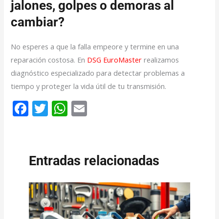
jalones, golpes o demoras al
cambiar?
No esperes a que la falla empeore y termine en una
reparación costosa. En
DSG EuroMaster
realizamos
diagnóstico especializado para detectar problemas a
tiempo y proteger la vida útil de tu transmisión.
F
T
W
E
ac
w
h
m
e
itt
at
ai
b
er
s
l
Entradas relacionadas
o
A
o
p
k
p