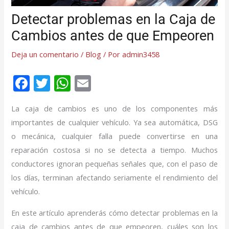
Detectar problemas en la Caja de
Cambios antes de que Empeoren
Deja un comentario
/
Blog
/ Por
admin3458
F
T
W
E
ac
w
h
m
La caja de cambios es uno de los componentes más
e
itt
at
ai
importantes de cualquier vehículo. Ya sea automática, DSG
b
er
s
l
o mecánica, cualquier falla puede convertirse en una
o
A
reparación costosa si no se detecta a tiempo. Muchos
o
p
conductores ignoran pequeñas señales que, con el paso de
k
p
los días, terminan afectando seriamente el rendimiento del
vehículo.
En este artículo aprenderás cómo detectar problemas en la
caja de cambios antes de que empeoren, cuáles son los