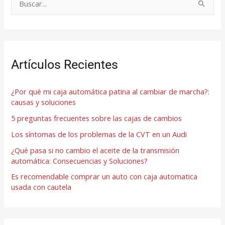
B
u
s
c
Artículos Recientes
a
r
¿Por qué mi caja automática patina al cambiar de marcha?:
p
causas y soluciones
o
5 preguntas frecuentes sobre las cajas de cambios
r
Los síntomas de los problemas de la CVT en un Audi
:
¿Qué pasa si no cambio el aceite de la transmisión
automática: Consecuencias y Soluciones?
Es recomendable comprar un auto con caja automatica
usada con cautela