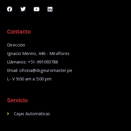
F
T
Y
L
a
w
o
i
c
i
u
n
e
t
t
k
b
t
u
e
Contacto
o
e
b
d
o
r
e
i
k
n
Dirección
Ignacio Merino, 446 - Miraflores
Llámanos: +51-991093788
Email: oficina@dsgeuromaster.pe
L- V 9:00 am a 5:00 pm
Servicio
Cajas Automáticas