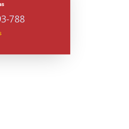
as
93-788
S