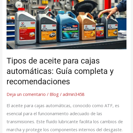
de
aceite
para
cajas
automáticas:
Guía
completa
y
Tipos de aceite para cajas
recomendaciones
automáticas: Guía completa y
recomendaciones
Deja un comentario
/
Blog
/
admin3458
El aceite para cajas automáticas, conocido como ATF, es
esencial para el funcionamiento adecuado de las
transmisiones. Este fluido lubricante facilita los cambios de
marcha y protege los componentes internos del desgaste.