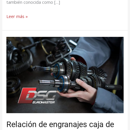
también conocida como […]
Leer más »
Relación
de
engranajes
caja
de
cambios:
Clave
para
el
rendimiento
de
Relación de engranajes caja de
su