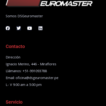
Somos DSGeuromaster
F
T
Y
L
a
w
o
i
c
i
u
n
e
t
t
k
b
t
u
e
Contacto
o
e
b
d
o
r
e
i
k
n
Dirección
Ignacio Merino, 446 - Miraflores
Llámanos: +51-991093788
Email: oficina@dsgeuromaster.pe
L- V 9:00 am a 5:00 pm
Servicio