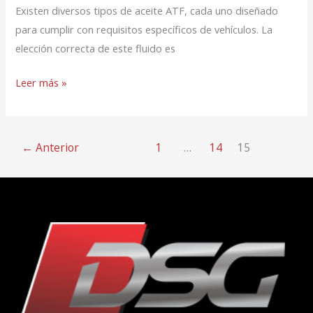
Existen diversos tipos de aceite ATF, cada uno diseñado
para cumplir con requisitos específicos de vehículos. La
elección correcta de este fluido es
Leer más »
←
Anterior
1
…
14
15